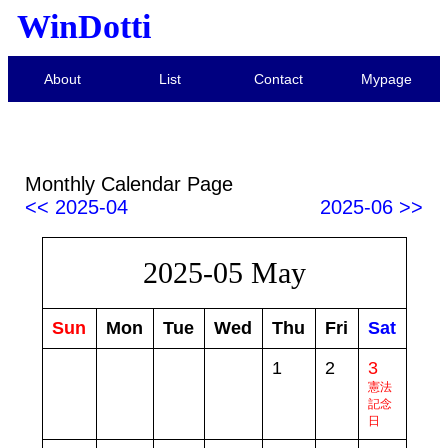
WinDotti
About
List
Contact
Mypage
Monthly Calendar Page
<< 2025-04
2025-06 >>
2025-05 May
Sun
Mon
Tue
Wed
Thu
Fri
Sat
1
2
3
憲法
記念
日