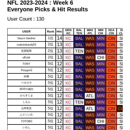
NFL 2023-2024 : Week 6
Everyone Picks & Hit Results
User Count : 130
Draw
Draw
Draw
Draw
Draw
Draw
DEN
BAL
WAS
MIN
SEA
SF
USER
Rank
Hits
KC
TEN
ATL
CHI
CIN
CLE
14
1位
KC
BAL
WAS
MIN
CIN
SF
Sauce Gardner
13
2位
KC
BAL
WAS
MIN
CIN
SF
makotokanda53
13
2位
KC
TEN
WAS
MIN
CIN
SF
佐賀聡裕
13
2位
KC
BAL
WAS
CHI
CIN
SF
uB-job
12
5位
KC
BAL
WAS
MIN
CIN
SF
TONY
12
5位
KC
BAL
WAS
MIN
CIN
SF
Porygon2
12
5位
KC
BAL
WAS
MIN
CIN
SF
め痛
12
5位
KC
BAL
WAS
MIN
CIN
SF
ペタロウ
12
5位
KC
BAL
WAS
MIN
CIN
SF
MVPの補欠
12
5位
KC
BAL
ATL
MIN
CIN
SF
からすくま
12
5位
KC
TEN
WAS
MIN
CIN
SF
しもん
12
5位
KC
BAL
ATL
MIN
CIN
CLE
山本哲史
12
5位
KC
BAL
WAS
MIN
CIN
SF
ニクソンJr.
12
5位
KC
BAL
WAS
CHI
CIN
SF
TOTOBO
12
5位
KC
BAL
WAS
MIN
CIN
SF
いわし