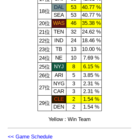
DAL
53
40.77 %
18位
SEA
53
40.77 %
WAS
46
35.38 %
20位
TEN
32
24.62 %
21位
IND
24
18.46 %
22位
TB
13
10.00 %
23位
NE
10
7.69 %
24位
NYJ
8
6.15 %
25位
ARI
5
3.85 %
26位
NYG
3
2.31 %
27位
CAR
3
2.31 %
CLE
2
1.54 %
29位
DEN
2
1.54 %
Yellow : Win Team
<< Game Schedule