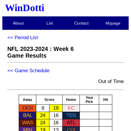
WinDotti
About
List
Contact
Mypage
<< Period List
NFL 2023-2024 : Week 6
Game Results
<< Game Schedule
Out of Time
Your
Away
Score
Home
Hit
Pick
DEN
8
19
KC
BAL
24
16
TEN
WAS
24
16
ATL
MIN
19
13
CHI