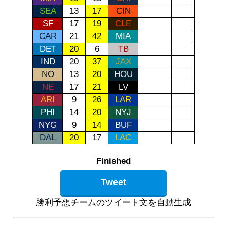
SEA
13
17
CIN
SF
17
19
CLE
CAR
21
42
MIA
DET
20
6
TB
IND
20
37
JAX
NO
13
20
HOU
NE
17
21
LV
ARI
9
26
LAR
PHI
14
20
NYJ
NYG
9
14
BUF
DAL
20
17
LAC
Finished
Tweet
勝利予想チームのツイート文を自動生成