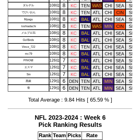
8
108位
KC
TEN
WAS
CHI
SEA
SF
ダルデル
8
108位
KC
TEN
ATL
CHI
CIN
SF
でひいおん
8
108位
KC
BAL
ATL
CHI
SEA
SF
Mpagu
8
108位
KC
TEN
WAS
MIN
CIN
SF
toshiadachi
8
108位
KC
BAL
ATL
CHI
SEA
SF
メルブロ31
8
108位
KC
BAL
ATL
CHI
SEA
SF
Go!Birds
8
108位
KC
TEN
ATL
CHI
SEA
SF
Vince_722
8
108位
KC
BAL
ATL
CHI
SEA
SF
mc79
7
126位
KC
BAL
ATL
CHI
SEA
SF
PINO研
7
126位
KC
BAL
ATL
CHI
SEA
SF
エスマ
7
126位
KC
BAL
ATL
CHI
SEA
SF
Sin
6
129位
DEN
TEN
ATL
MIN
SEA
SF
黒銀
6
129位
DEN
TEN
ATL
MIN
SEA
SF
骨
Total Average : 9.84 Hits [ 65.59 % ]
NFL 2023-2024 : Week 6
Pick Ranking Results
Rank
Team
Picks
Rate