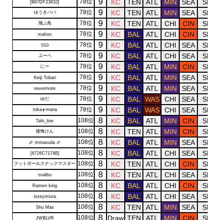
9
78位
KC
TEN
ATL
MIN
SEA
SF
[B67DF23632]
9
78位
KC
TEN
ATL
MIN
SEA
SF
ゆうきパパ
9
78位
KC
TEN
ATL
CHI
CIN
SF
飛ぶ鳥
9
78位
KC
BAL
ATL
CHI
CIN
SF
mahon
9
78位
KC
BAL
ATL
CHI
SEA
SF
010
9
78位
KC
BAL
ATL
CHI
SEA
SF
ユーベ
9
78位
KC
BAL
ATL
MIN
CIN
SF
にー
9
78位
KC
BAL
ATL
MIN
SEA
SF
Keiji Tobari
9
78位
KC
BAL
ATL
MIN
SEA
SF
nevermore
9
78位
KC
BAL
WAS
CHI
SEA
SF
ゆだ
9
78位
KC
BAL
WAS
CHI
SEA
SF
toka☀️mana
8
108位
KC
BAL
ATL
MIN
CIN
SF
Tahi_low
8
108位
KC
TEN
ATL
MIN
CIN
SF
後悔けん
8
108位
KC
BAL
ATL
MIN
SEA
SF
🏈 mmasuda 🏈
8
108位
KC
BAL
ATL
CHI
SEA
SF
[6726C7174B]
8
108位
KC
TEN
ATL
CHI
CIN
SF
フットボールスナックマスター
8
108位
KC
TEN
ATL
CHI
SEA
SF
malibu
8
108位
KC
BAL
ATL
CHI
CIN
SF
Ramen king
8
108位
KC
BAL
ATL
CHI
SEA
SF
isseymiura
8
108位
KC
TEN
ATL
MIN
SEA
SF
Shu Mas
8
108位
Draw
TEN
ATL
MIN
CIN
SF
JWBLVR