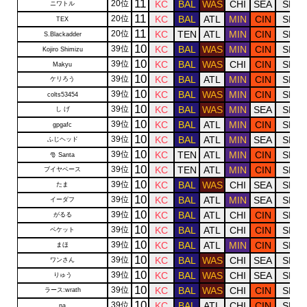
11
20位
KC
BAL
WAS
CHI
SEA
SF
ニワトル
11
20位
KC
BAL
ATL
MIN
CIN
SF
TEX
11
20位
KC
TEN
ATL
MIN
CIN
SF
S.Blackadder
10
39位
KC
BAL
WAS
MIN
CIN
SF
Kojiro Shimizu
10
39位
KC
BAL
WAS
CHI
CIN
SF
Makyu
10
39位
KC
BAL
ATL
MIN
CIN
SF
ケリろう
10
39位
KC
BAL
WAS
MIN
CIN
SF
colts53454
10
39位
KC
BAL
WAS
MIN
SEA
SF
し げ
10
39位
KC
BAL
ATL
MIN
CIN
SF
gpgafc
10
39位
KC
BAL
ATL
MIN
SEA
SF
ふじヘッド
10
39位
KC
TEN
ATL
MIN
CIN
SF
🎅 Santa
10
39位
KC
TEN
ATL
MIN
CIN
SF
ブイヤベース
10
39位
KC
BAL
WAS
CHI
SEA
SF
たま
10
39位
KC
BAL
ATL
MIN
SEA
SF
イーダフ
10
39位
KC
BAL
ATL
CHI
CIN
SF
がるる
10
39位
KC
BAL
ATL
CHI
CIN
SF
ベケット
10
39位
KC
BAL
ATL
MIN
CIN
SF
まほ
10
39位
KC
BAL
WAS
CHI
SEA
SF
ワンさん
10
39位
KC
BAL
WAS
CHI
SEA
SF
りゅう
10
39位
KC
BAL
WAS
CHI
CIN
SF
ラース:wrath
10
39位
KC
BAL
ATL
CHI
CIN
SF
na