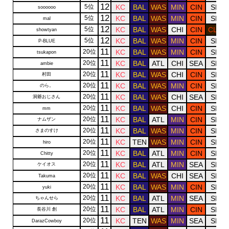
12
5位
KC
BAL
WAS
MIN
CIN
SF
soooooo
12
5位
KC
BAL
WAS
MIN
CIN
SF
mal
12
5位
KC
BAL
WAS
CHI
CIN
CLE
showtyan
12
5位
KC
BAL
WAS
MIN
CIN
SF
P-BLUE
11
20位
KC
BAL
WAS
MIN
CIN
SF
tsukapon
11
20位
KC
BAL
ATL
CHI
SEA
SF
ambie
11
20位
KC
BAL
WAS
CHI
CIN
SF
村田
11
20位
KC
BAL
WAS
MIN
CIN
SF
のら。
11
20位
KC
BAL
WAS
CHI
SEA
SF
洞爺おじさん
11
20位
KC
BAL
WAS
CHI
CIN
SF
mm
11
20位
KC
BAL
ATL
MIN
CIN
SF
ナムザン
11
20位
KC
BAL
WAS
MIN
CIN
SF
さまのすけ
11
20位
KC
TEN
WAS
MIN
CIN
SF
hiro
11
20位
KC
BAL
ATL
MIN
CIN
SF
Chitty
11
20位
KC
BAL
ATL
MIN
SEA
SF
ケイオス
11
20位
KC
BAL
WAS
CHI
SEA
SF
Takuma
11
20位
KC
BAL
WAS
MIN
CIN
SF
yuki
11
20位
KC
BAL
ATL
MIN
SEA
SF
ちゃんせら
11
20位
KC
BAL
ATL
MIN
CIN
SF
長谷川 創
11
20位
KC
TEN
WAS
MIN
SEA
SF
DarazCowboy