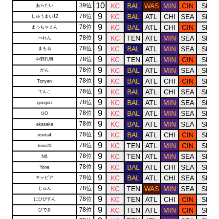
10
39位
KC
BAL
WAS
MIN
CIN
SF
あらだい
9
78位
KC
BAL
ATL
CHI
SEA
SF
しゅうまい12
9
78位
KC
BAL
ATL
CHI
CIN
SF
まっちゃまん
9
78位
KC
TEN
ATL
MIN
SEA
SF
べれん
9
78位
KC
BAL
ATL
MIN
SEA
SF
まもる
9
78位
KC
TEN
ATL
MIN
CIN
SF
中野孔明
9
78位
KC
BAL
ATL
MIN
SEA
SF
がん
9
78位
KC
BAL
ATL
CHI
CIN
SF
Tonyan
9
78位
KC
BAL
ATL
CHI
SEA
SF
でんこ
9
78位
KC
BAL
ATL
MIN
SEA
SF
gorigori
9
78位
KC
BAL
ATL
MIN
SEA
SF
UO
9
78位
KC
BAL
ATL
MIN
SEA
SF
akasaka
9
78位
KC
BAL
ATL
CHI
CIN
SF
rewta4
9
78位
KC
TEN
ATL
MIN
CIN
SF
tono20
9
78位
KC
TEN
ATL
MIN
SEA
SF
N6
9
78位
KC
BAL
ATL
CHI
SEA
SF
Yone
9
78位
KC
BAL
ATL
CHI
SEA
SF
キャビア
9
78位
KC
TEN
WAS
MIN
SEA
SF
じゅん
9
78位
KC
TEN
ATL
CHI
CIN
SF
にひびすん
9
78位
KC
TEN
ATL
MIN
CIN
SF
ひでを