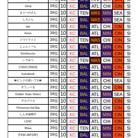
10
39位
KC
BAL
ATL
CHI
CIN
SF
Genji
10
39位
KC
TEN
WAS
MIN
SEA
SF
まりーのさん
10
39位
KC
BAL
WAS
MIN
SEA
SF
しろとら
10
39位
KC
BAL
ATL
CHI
CIN
SF
jojo
10
39位
KC
BAL
ATL
MIN
CIN
SF
Ames
10
39位
KC
TEN
WAS
CHI
CIN
SF
トワイライト
10
39位
KC
BAL
ATL
MIN
CIN
SF
じょんくーん
10
39位
KC
BAL
ATL
MIN
CIN
SF
Kimihirocks
10
39位
KC
TEN
WAS
CHI
CIN
SF
いでみつ
10
39位
KC
BAL
ATL
MIN
CIN
SF
[7302C359D9]
10
39位
KC
BAL
ATL
MIN
CIN
SF
kumabook
10
39位
KC
BAL
ATL
CHI
SEA
SF
🍔ピンクの若いブタ🍔
10
39位
KC
BAL
ATL
CHI
CIN
SF
すてぃーる
10
39位
KC
BAL
ATL
MIN
SEA
SF
Golden State Niners
10
39位
KC
BAL
ATL
CHI
CIN
SF
デカプリオ
10
39位
KC
BAL
ATL
CHI
CIN
SF
🫡ironman-the29🙇
10
39位
KC
BAL
ATL
MIN
CIN
SF
しん＠放牧中
10
39位
KC
BAL
ATL
CHI
CIN
SF
LDAC
10
39位
KC
TEN
ATL
MIN
CIN
SF
Miwa
10
39位
KC
BAL
ATL
MIN
CIN
SF
[FE8C2BFD8F]