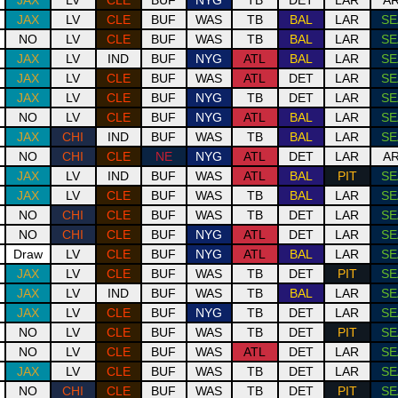
JAX
LV
CLE
BUF
NYG
TB
DET
LAR
AR
JAX
LV
CLE
BUF
WAS
TB
BAL
LAR
SE
NO
LV
CLE
BUF
WAS
TB
BAL
LAR
SE
JAX
LV
IND
BUF
NYG
ATL
BAL
LAR
SE
JAX
LV
CLE
BUF
WAS
ATL
DET
LAR
SE
JAX
LV
CLE
BUF
NYG
TB
DET
LAR
SE
NO
LV
CLE
BUF
NYG
ATL
BAL
LAR
SE
JAX
CHI
IND
BUF
WAS
TB
BAL
LAR
SE
NO
CHI
CLE
NE
NYG
ATL
DET
LAR
AR
JAX
LV
IND
BUF
WAS
ATL
BAL
PIT
SE
JAX
LV
CLE
BUF
WAS
TB
BAL
LAR
SE
NO
CHI
CLE
BUF
WAS
TB
DET
LAR
SE
NO
CHI
CLE
BUF
NYG
ATL
DET
LAR
SE
Draw
LV
CLE
BUF
NYG
ATL
BAL
LAR
SE
JAX
LV
CLE
BUF
WAS
TB
DET
PIT
SE
JAX
LV
IND
BUF
WAS
TB
BAL
LAR
SE
JAX
LV
CLE
BUF
NYG
TB
DET
LAR
SE
NO
LV
CLE
BUF
WAS
TB
DET
PIT
SE
NO
LV
CLE
BUF
WAS
ATL
DET
LAR
SE
JAX
LV
CLE
BUF
WAS
TB
DET
LAR
SE
NO
CHI
CLE
BUF
WAS
TB
DET
PIT
SE