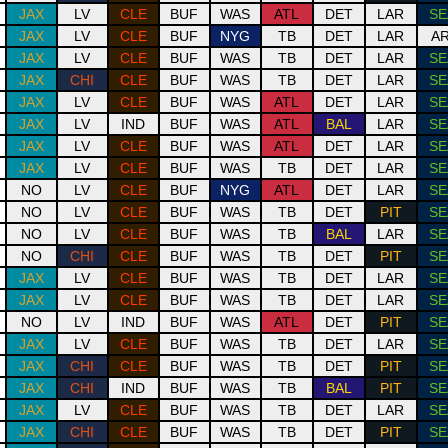
JAX
LV
CLE
BUF
WAS
ATL
DET
LAR
SE
JAX
LV
CLE
BUF
NYG
TB
DET
LAR
AR
JAX
LV
CLE
BUF
WAS
TB
DET
LAR
SE
JAX
CHI
CLE
BUF
WAS
TB
DET
LAR
SE
JAX
LV
CLE
BUF
WAS
ATL
DET
LAR
SE
JAX
LV
IND
BUF
WAS
ATL
BAL
LAR
SE
JAX
LV
CLE
BUF
WAS
ATL
DET
LAR
SE
JAX
LV
CLE
BUF
WAS
TB
DET
LAR
SE
NO
LV
CLE
BUF
NYG
ATL
DET
LAR
SE
NO
LV
CLE
BUF
WAS
TB
DET
PIT
SE
NO
LV
CLE
BUF
WAS
TB
BAL
LAR
SE
NO
CHI
CLE
BUF
WAS
TB
DET
PIT
SE
JAX
LV
CLE
BUF
WAS
TB
DET
LAR
SE
JAX
LV
CLE
BUF
WAS
TB
DET
LAR
SE
NO
LV
IND
BUF
WAS
ATL
DET
PIT
SE
JAX
LV
CLE
BUF
WAS
TB
DET
LAR
SE
JAX
CHI
CLE
BUF
WAS
TB
DET
PIT
SE
JAX
CHI
IND
BUF
WAS
TB
BAL
PIT
SE
JAX
LV
CLE
BUF
WAS
TB
DET
LAR
SE
JAX
CHI
CLE
BUF
WAS
TB
DET
PIT
SE