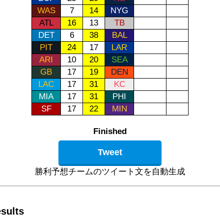
WAS
7
14
NYG
ATL
16
13
TB
DET
6
38
BAL
PIT
24
17
LAR
ARI
10
20
SEA
GB
17
19
DEN
LAC
17
31
KC
MIA
17
31
PHI
SF
17
22
MIN
Finished
Tweet
勝利予想チームのツイート文を自動生成
sults