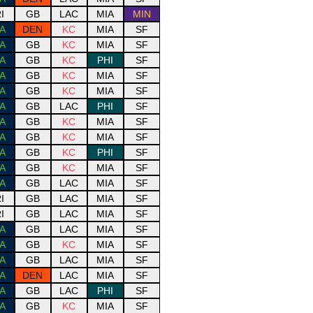
I
GB
LAC
MIA
MIN
A
DEN
KC
MIA
SF
A
GB
KC
MIA
SF
A
GB
KC
PHI
SF
A
GB
KC
MIA
SF
A
GB
KC
MIA
SF
A
GB
LAC
PHI
SF
A
GB
KC
MIA
SF
A
GB
KC
MIA
SF
A
GB
KC
PHI
SF
A
GB
KC
MIA
SF
A
GB
LAC
MIA
SF
I
GB
LAC
MIA
SF
I
GB
LAC
MIA
SF
A
GB
LAC
MIA
SF
A
GB
KC
MIA
SF
A
GB
LAC
MIA
SF
A
DEN
LAC
MIA
SF
A
GB
LAC
PHI
SF
A
GB
KC
MIA
SF