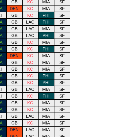
A
GB
KC
MIA
SF
A
DEN
KC
MIA
SF
I
GB
KC
PHI
SF
A
GB
LAC
PHI
SF
A
GB
LAC
MIA
SF
A
GB
LAC
PHI
SF
A
GB
KC
MIA
SF
A
GB
KC
PHI
SF
A
DEN
KC
MIA
SF
A
GB
KC
MIA
SF
I
GB
KC
MIA
SF
A
GB
KC
PHI
SF
A
GB
KC
PHI
SF
I
GB
LAC
MIA
SF
I
GB
KC
PHI
SF
A
GB
KC
MIA
SF
A
GB
KC
MIA
SF
I
GB
LAC
MIA
SF
A
GB
KC
MIA
SF
A
DEN
LAC
MIA
SF
A
DEN
LAC
MIA
SF