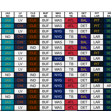
Draw
Draw
Draw
Draw
Draw
Draw
Draw
Draw
Dr
JAX
LV
CLE
BUF
WAS
ATL
DET
PIT
AR
NO
CHI
IND
NE
NYG
TB
BAL
LAR
SE
JAX
LV
CLE
BUF
WAS
ATL
BAL
PIT
SE
JAX
CHI
CLE
BUF
WAS
ATL
DET
PIT
SE
JAX
LV
CLE
BUF
NYG
TB
DET
PIT
SE
NO
CHI
CLE
BUF
NYG
TB
BAL
LAR
SE
JAX
CHI
CLE
BUF
WAS
TB
BAL
LAR
SE
JAX
CHI
IND
BUF
WAS
ATL
BAL
LAR
SE
JAX
LV
CLE
BUF
WAS
ATL
DET
PIT
SE
JAX
LV
CLE
BUF
NYG
TB
BAL
LAR
SE
JAX
LV
CLE
BUF
WAS
TB
DET
PIT
SE
JAX
LV
CLE
BUF
WAS
TB
BAL
LAR
SE
NO
CHI
IND
BUF
NYG
TB
DET
PIT
SE
JAX
CHI
IND
BUF
NYG
ATL
DET
PIT
SE
JAX
CHI
IND
BUF
NYG
ATL
DET
LAR
AR
JAX
LV
CLE
BUF
NYG
TB
DET
LAR
SE
NO
CHI
CLE
BUF
NYG
TB
BAL
LAR
SE
JAX
CHI
CLE
BUF
WAS
ATL
DET
LAR
SE
JAX
LV
CLE
BUF
WAS
ATL
DET
LAR
SE