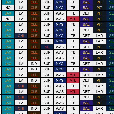
JAX
LV
CLE
BUF
NYG
TB
BAL
PIT
SE
NO
LV
CLE
BUF
NYG
TB
BAL
PIT
SE
JAX
LV
CLE
BUF
WAS
TB
DET
PIT
SE
NO
LV
CLE
BUF
WAS
ATL
BAL
PIT
SE
JAX
LV
CLE
BUF
NYG
TB
BAL
PIT
SE
JAX
LV
CLE
BUF
NYG
TB
DET
PIT
SE
JAX
CHI
CLE
BUF
NYG
TB
DET
LAR
SE
JAX
LV
CLE
BUF
NYG
TB
BAL
LAR
SE
JAX
LV
CLE
NE
WAS
TB
DET
PIT
SE
JAX
LV
CLE
BUF
WAS
TB
BAL
LAR
SE
JAX
LV
CLE
BUF
WAS
TB
BAL
PIT
SE
JAX
LV
IND
BUF
NYG
TB
DET
LAR
SE
JAX
LV
IND
BUF
NYG
TB
BAL
PIT
SE
JAX
LV
CLE
BUF
WAS
ATL
DET
LAR
SE
JAX
LV
IND
BUF
NYG
ATL
DET
PIT
SE
JAX
CHI
CLE
BUF
WAS
TB
DET
LAR
SE
JAX
LV
CLE
BUF
WAS
ATL
DET
LAR
SE
JAX
CHI
CLE
BUF
WAS
TB
DET
PIT
SE
JAX
LV
CLE
BUF
WAS
TB
BAL
PIT
SE
JAX
CHI
IND
BUF
WAS
TB
BAL
LAR
SE