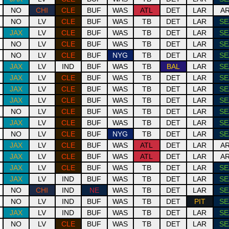
NO
CHI
CLE
BUF
WAS
ATL
DET
LAR
AR
NO
LV
CLE
BUF
WAS
TB
DET
LAR
SE
JAX
LV
CLE
BUF
WAS
TB
DET
LAR
SE
NO
LV
CLE
BUF
WAS
TB
DET
LAR
SE
NO
LV
CLE
BUF
NYG
TB
DET
LAR
SE
JAX
LV
IND
BUF
WAS
TB
BAL
LAR
SE
JAX
LV
CLE
BUF
WAS
TB
DET
LAR
SE
JAX
LV
CLE
BUF
WAS
TB
DET
LAR
SE
JAX
LV
CLE
BUF
WAS
TB
DET
LAR
SE
NO
LV
CLE
BUF
WAS
TB
DET
LAR
SE
JAX
LV
CLE
BUF
WAS
TB
DET
LAR
SE
NO
LV
CLE
BUF
NYG
TB
DET
LAR
SE
JAX
LV
CLE
BUF
WAS
ATL
DET
LAR
AR
JAX
LV
CLE
BUF
WAS
ATL
DET
LAR
AR
JAX
LV
CLE
BUF
WAS
TB
DET
LAR
SE
JAX
LV
IND
BUF
WAS
TB
DET
LAR
SE
NO
CHI
IND
NE
WAS
TB
DET
LAR
SE
NO
LV
IND
BUF
WAS
TB
DET
PIT
SE
JAX
LV
IND
BUF
WAS
TB
DET
LAR
SE
NO
LV
CLE
BUF
WAS
TB
DET
LAR
SE