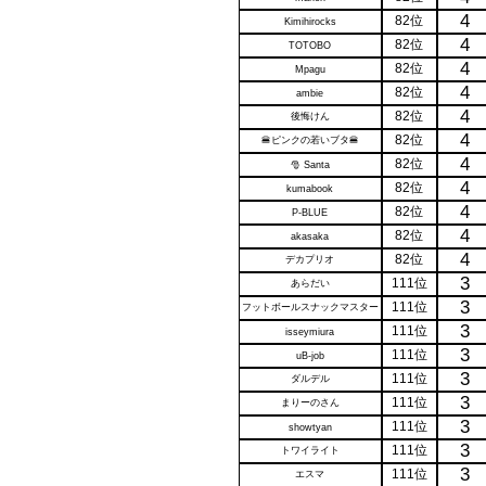
4
82位
Kimihirocks
4
82位
TOTOBO
4
82位
Mpagu
4
82位
ambie
4
82位
後悔けん
4
82位
🍔ピンクの若いブタ🍔
4
82位
🎅 Santa
4
82位
kumabook
4
82位
P-BLUE
4
82位
akasaka
4
82位
デカプリオ
3
111位
あらだい
3
111位
フットボールスナックマスター
3
111位
isseymiura
3
111位
uB-job
3
111位
ダルデル
3
111位
まりーのさん
3
111位
showtyan
3
111位
トワイライト
3
111位
エスマ