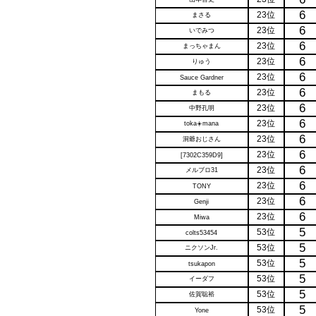
6
23位
まさる
6
23位
いでみつ
6
23位
まっちゃまん
6
23位
りゅう
6
23位
Sauce Gardner
6
23位
まもる
6
23位
中野孔明
6
23位
toka☀️mana
6
23位
洞爺おじさん
6
23位
[7302C359D9]
6
23位
メルブロ31
6
23位
TONY
6
23位
Genji
6
23位
Miwa
5
53位
colts53454
5
53位
ニクソンJr.
5
53位
tsukapon
5
53位
イーダフ
5
53位
佐賀聡裕
5
53位
Yone