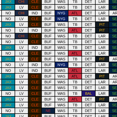
JAX
CHI
CLE
BUF
WAS
TB
DET
LAR
SE
JAX
LV
CLE
BUF
WAS
TB
DET
LAR
SE
NO
CHI
IND
BUF
NYG
ATL
DET
LAR
AR
NO
LV
CLE
BUF
NYG
TB
DET
LAR
SE
JAX
LV
CLE
BUF
WAS
TB
DET
PIT
SE
NO
LV
IND
BUF
WAS
ATL
DET
PIT
SE
NO
CHI
CLE
BUF
WAS
TB
DET
LAR
SE
NO
LV
CLE
BUF
WAS
TB
DET
LAR
SE
JAX
LV
IND
BUF
WAS
TB
DET
LAR
SE
NO
LV
CLE
BUF
WAS
ATL
DET
LAR
SE
JAX
LV
CLE
BUF
WAS
TB
DET
PIT
AR
NO
LV
IND
BUF
NYG
TB
DET
LAR
SE
NO
LV
IND
BUF
WAS
ATL
DET
LAR
SE
JAX
LV
CLE
BUF
WAS
ATL
DET
PIT
AR
JAX
LV
CLE
BUF
WAS
TB
DET
LAR
AR
JAX
LV
CLE
BUF
WAS
TB
DET
LAR
SE
NO
LV
CLE
BUF
WAS
TB
BAL
LAR
SE
JAX
LV
CLE
BUF
WAS
ATL
DET
PIT
AR
JAX
LV
CLE
BUF
WAS
TB
DET
LAR
SE
NO
LV
CLE
NE
WAS
TB
DET
LAR
SE
JAX
LV
CLE
BUF
WAS
TB
DET
LAR
SE