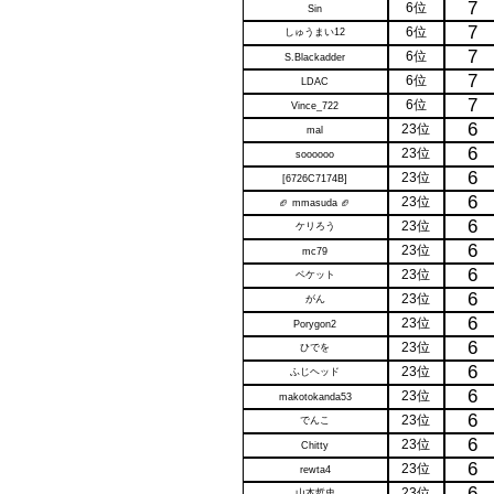
7
6位
Sin
7
6位
しゅうまい12
7
6位
S.Blackadder
7
6位
LDAC
7
6位
Vince_722
6
23位
mal
6
23位
soooooo
6
23位
[6726C7174B]
6
23位
🏈 mmasuda 🏈
6
23位
ケリろう
6
23位
mc79
6
23位
ベケット
6
23位
がん
6
23位
Porygon2
6
23位
ひでを
6
23位
ふじヘッド
6
23位
makotokanda53
6
23位
でんこ
6
23位
Chitty
6
23位
rewta4
6
23位
山本哲史