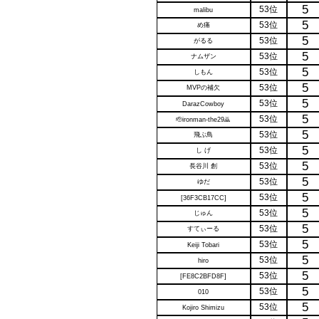
5
53位
malibu
5
53位
め痛
5
53位
がるる
5
53位
ナムザン
5
53位
しもん
5
53位
MVPの補欠
5
53位
DarazCowboy
5
53位
🫡ironman-the29🙇
5
53位
飛ぶ鳥
5
53位
し げ
5
53位
長谷川 創
5
53位
ゆだ
5
53位
[36F3CB17CC]
5
53位
じゅん
5
53位
すてぃーる
5
53位
Keiji Tobari
5
53位
hiro
5
53位
[FE8C2BFD8F]
5
53位
010
5
53位
Kojiro Shimizu