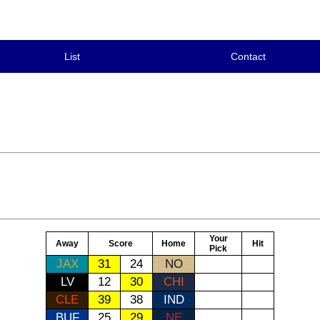
List
Contact
Your
Away
Score
Home
Hit
Pick
JAX
31
24
NO
LV
12
30
CHI
CLE
39
38
IND
BUF
25
29
NE