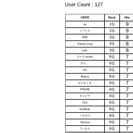
User Count : 127
USER
Rank
Hits
9
1位
na
9
1位
ニワトル
8
3位
村田
8
3位
Ramen king
8
3位
yuki
7
6位
ラース:wrath
7
6位
のら。
7
6位
UO
7
6位
Makyu
7
6位
からすくま
7
6位
PINO研
7
6位
キャビア
7
6位
TEX
7
6位
Go!Birds
7
6位
ペタロウ
7
6位
Takuma
7
6位
ワンさん