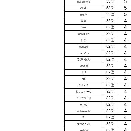
5
53位
nevermore
5
53位
いわし
5
53位
gpgafc
4
82位
黒銀
4
82位
jojo
4
82位
wabisuke
4
82位
たま
4
82位
gorigori
4
82位
しろとら
4
82位
でひいおん
4
82位
tono20
4
82位
まほ
4
82位
N6
4
82位
ケイオス
4
82位
じょんくーん
4
82位
ブイヤベース
4
82位
Ames
4
82位
toshiadachi
4
82位
骨
4
82位
ゆうきパパ
4
82位
mahon