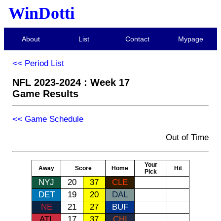
WinDotti
About
List
Contact
Mypage
<< Period List
NFL 2023-2024 : Week 17
Game Results
<< Game Schedule
Out of Time
Your
Away
Score
Home
Hit
Pick
NYJ
20
37
CLE
DET
19
20
DAL
NE
21
27
BUF
ATL
17
37
CHI