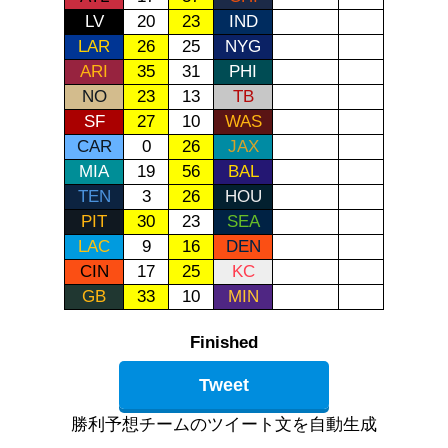
LV
20
23
IND
LAR
26
25
NYG
ARI
35
31
PHI
NO
23
13
TB
SF
27
10
WAS
CAR
0
26
JAX
MIA
19
56
BAL
TEN
3
26
HOU
PIT
30
23
SEA
LAC
9
16
DEN
CIN
17
25
KC
GB
33
10
MIN
Finished
Tweet
勝利予想チームのツイート文を自動生成