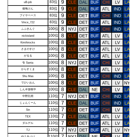
9
83位
CLE
DAL
BUF
CHI
LV
LAR
uB-job
9
83位
CLE
DAL
BUF
ATL
IND
LAR
後悔けん
9
83位
CLE
DET
BUF
CHI
IND
LAR
ブイヤベース
9
83位
CLE
DET
BUF
ATL
IND
LAR
Vince_722
8
100位
NYJ
DET
BUF
CHI
IND
LAR
ふぶきんぐ
8
100位
CLE
DET
BUF
ATL
LV
LAR
nickisland
8
100位
CLE
DET
BUF
ATL
LV
LAR
Kimihirocks
8
100位
CLE
DET
BUF
ATL
LV
LAR
さまのすけ
8
100位
CLE
DET
BUF
ATL
LV
LAR
がるる
8
100位
NYJ
DET
BUF
CHI
LV
LAR
🎅 Santa
8
100位
CLE
DET
BUF
ATL
LV
LAR
からすくま
8
100位
CLE
DET
BUF
CHI
IND
LAR
Shu Mas
8
100位
CLE
DET
BUF
ATL
LV
NYG
でひいおん
8
100位
CLE
DAL
NE
CHI
LV
LAR
しん＠放牧中
7
110位
NYJ
DET
BUF
CHI
IND
LAR
中野孔明
7
110位
CLE
DAL
BUF
CHI
IND
LAR
じょんくーん
7
110位
CLE
DET
BUF
CHI
LV
LAR
Sin
7
110位
CLE
DAL
BUF
ATL
LV
LAR
TEX
7
110位
CLE
DET
BUF
ATL
LV
LAR
ダルデル
7
110位
NYJ
DET
BUF
ATL
LV
NYG
TJ
7
110位
NYJ
DAL
NE
CHI
LV
LAR
ゆうきパパ