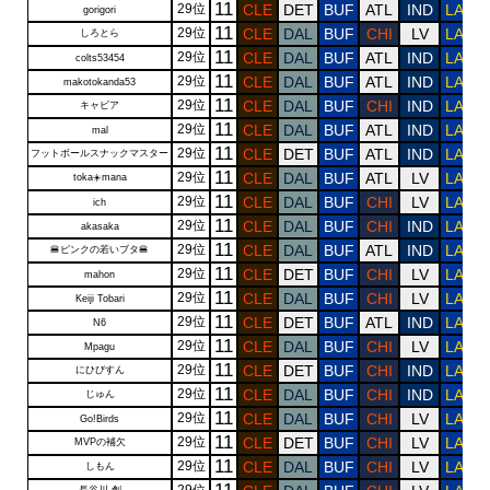
11
29位
CLE
DET
BUF
ATL
IND
LAR
gorigori
11
29位
CLE
DAL
BUF
CHI
LV
LAR
しろとら
11
29位
CLE
DAL
BUF
ATL
IND
LAR
colts53454
11
29位
CLE
DAL
BUF
ATL
IND
LAR
makotokanda53
11
29位
CLE
DAL
BUF
CHI
IND
LAR
キャビア
11
29位
CLE
DAL
BUF
ATL
IND
LAR
mal
11
29位
CLE
DET
BUF
ATL
IND
LAR
フットボールスナックマスター
11
29位
CLE
DAL
BUF
ATL
LV
LAR
toka☀️mana
11
29位
CLE
DAL
BUF
CHI
LV
LAR
ich
11
29位
CLE
DAL
BUF
CHI
IND
LAR
akasaka
11
29位
CLE
DAL
BUF
ATL
IND
LAR
🍔ピンクの若いブタ🍔
11
29位
CLE
DET
BUF
CHI
LV
LAR
mahon
11
29位
CLE
DAL
BUF
CHI
LV
LAR
Keiji Tobari
11
29位
CLE
DET
BUF
ATL
IND
LAR
N6
11
29位
CLE
DAL
BUF
CHI
LV
LAR
Mpagu
11
29位
CLE
DET
BUF
CHI
IND
LAR
にひびすん
11
29位
CLE
DAL
BUF
CHI
IND
LAR
じゅん
11
29位
CLE
DAL
BUF
CHI
LV
LAR
Go!Birds
11
29位
CLE
DET
BUF
CHI
LV
LAR
MVPの補欠
11
29位
CLE
DAL
BUF
CHI
LV
LAR
しもん