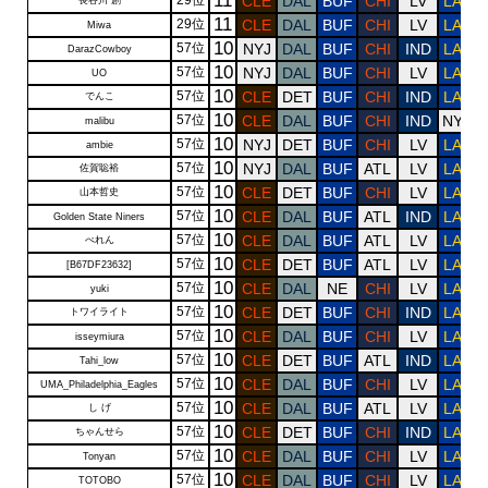
11
29位
CLE
DAL
BUF
CHI
LV
LAR
長谷川 創
11
29位
CLE
DAL
BUF
CHI
LV
LAR
Miwa
10
57位
NYJ
DAL
BUF
CHI
IND
LAR
DarazCowboy
10
57位
NYJ
DAL
BUF
CHI
LV
LAR
UO
10
57位
CLE
DET
BUF
CHI
IND
LAR
でんこ
10
57位
CLE
DAL
BUF
CHI
IND
NYG
malibu
10
57位
NYJ
DET
BUF
CHI
LV
LAR
ambie
10
57位
NYJ
DAL
BUF
ATL
LV
LAR
佐賀聡裕
10
57位
CLE
DET
BUF
CHI
LV
LAR
山本哲史
10
57位
CLE
DAL
BUF
ATL
IND
LAR
Golden State Niners
10
57位
CLE
DAL
BUF
ATL
LV
LAR
べれん
10
57位
CLE
DET
BUF
ATL
LV
LAR
[B67DF23632]
10
57位
CLE
DAL
NE
CHI
LV
LAR
yuki
10
57位
CLE
DET
BUF
CHI
IND
LAR
トワイライト
10
57位
CLE
DAL
BUF
CHI
LV
LAR
isseymiura
10
57位
CLE
DET
BUF
ATL
IND
LAR
Tahi_low
10
57位
CLE
DAL
BUF
CHI
LV
LAR
UMA_Philadelphia_Eagles
10
57位
CLE
DAL
BUF
ATL
LV
LAR
し げ
10
57位
CLE
DET
BUF
CHI
IND
LAR
ちゃんせら
10
57位
CLE
DAL
BUF
CHI
LV
LAR
Tonyan
10
57位
CLE
DAL
BUF
CHI
LV
LAR
TOTOBO