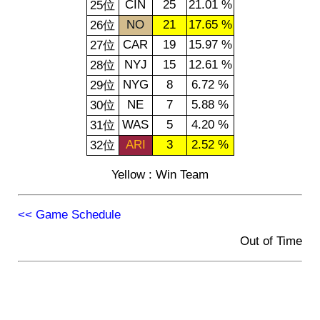
CIN
25
21.01 %
25位
NO
21
17.65 %
26位
CAR
19
15.97 %
27位
NYJ
15
12.61 %
28位
NYG
8
6.72 %
29位
NE
7
5.88 %
30位
WAS
5
4.20 %
31位
ARI
3
2.52 %
32位
Yellow : Win Team
<< Game Schedule
Out of Time