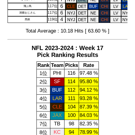
6
117位
CLE
DET
BUF
CHI
LV
LAR
飛ぶ鳥
6
117位
NYJ
DET
NE
CHI
LV
NYG
洞爺おじさん
4
119位
NYJ
DET
NE
CHI
LV
NYG
黒銀
Total Average : 10.18 Hits [ 63.60 % ]
NFL 2023-2024 : Week 17
Pick Ranking Results
Rank
Team
Picks
Rate
PHI
116
97.48 %
1位
SF
114
95.80 %
2位
BUF
112
94.12 %
3位
LAR
111
93.28 %
4位
CLE
104
87.39 %
5位
JAX
100
84.03 %
6位
TB
98
82.35 %
7位
KC
94
78.99 %
8位