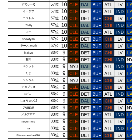
10
57位
CLE
DAL
BUF
ATL
LV
LAR
すてぃーる
10
57位
CLE
DET
BUF
ATL
IND
LAR
イーダフ
10
57位
CLE
DET
BUF
CHI
LV
LAR
ニワトル
10
57位
CLE
DAL
BUF
CHI
IND
LAR
Chitty
10
57位
CLE
DAL
BUF
ATL
IND
LAR
にー
10
57位
CLE
DET
BUF
CHI
LV
LAR
showtyan
10
57位
CLE
DAL
BUF
CHI
LV
LAR
ラース:wrath
9
83位
CLE
DET
BUF
CHI
LV
LAR
Makyu
9
83位
CLE
DET
BUF
CHI
IND
NYG
村田
9
83位
NYJ
DAL
BUF
ATL
IND
LAR
ベケット
9
83位
CLE
DET
BUF
ATL
LV
LAR
たま
9
83位
NYJ
DET
BUF
CHI
LV
LAR
ワンさん
9
83位
CLE
DAL
BUF
CHI
LV
LAR
デカプリオ
9
83位
CLE
DET
BUF
ATL
IND
LAR
のら。
9
83位
CLE
DAL
BUF
CHI
LV
LAR
しゅうまい12
9
83位
CLE
DET
BUF
CHI
LV
NYG
JWBLVR
9
83位
CLE
DET
BUF
ATL
IND
LAR
メルブロ31
9
83位
CLE
DET
BUF
ATL
LV
LAR
nevermore
9
83位
CLE
DET
BUF
ATL
IND
LAR
na
9
83位
CLE
DET
BUF
CHI
LV
LAR
🫡ironman-the29🙇