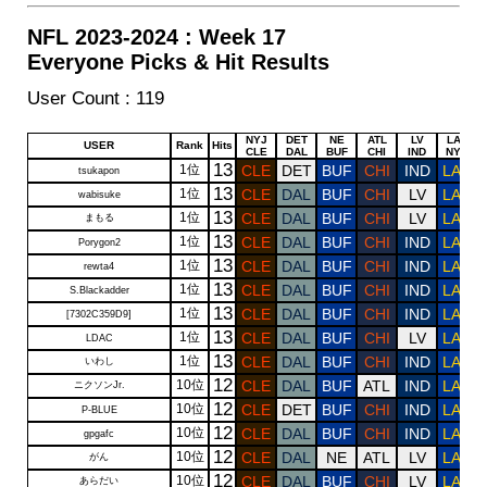
NFL 2023-2024 : Week 17
Everyone Picks & Hit Results
User Count : 119
Draw
Draw
Draw
Draw
Draw
Draw
NYJ
DET
NE
ATL
LV
LAR
USER
Rank
Hits
CLE
DAL
BUF
CHI
IND
NYG
13
1位
CLE
DET
BUF
CHI
IND
LAR
tsukapon
13
1位
CLE
DAL
BUF
CHI
LV
LAR
wabisuke
13
1位
CLE
DAL
BUF
CHI
LV
LAR
まもる
13
1位
CLE
DAL
BUF
CHI
IND
LAR
Porygon2
13
1位
CLE
DAL
BUF
CHI
IND
LAR
rewta4
13
1位
CLE
DAL
BUF
CHI
IND
LAR
S.Blackadder
13
1位
CLE
DAL
BUF
CHI
IND
LAR
[7302C359D9]
13
1位
CLE
DAL
BUF
CHI
LV
LAR
LDAC
13
1位
CLE
DAL
BUF
CHI
IND
LAR
いわし
12
10位
CLE
DAL
BUF
ATL
IND
LAR
ニクソンJr.
12
10位
CLE
DET
BUF
CHI
IND
LAR
P-BLUE
12
10位
CLE
DAL
BUF
CHI
IND
LAR
gpgafc
12
10位
CLE
DAL
NE
ATL
LV
LAR
がん
12
10位
CLE
DAL
BUF
CHI
LV
LAR
あらだい