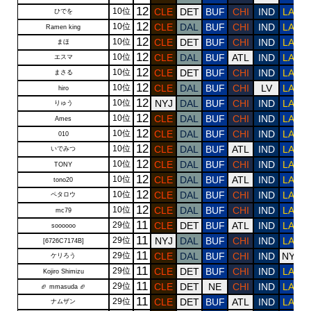
12
10位
CLE
DET
BUF
CHI
IND
LAR
ひでを
12
10位
CLE
DAL
BUF
CHI
IND
LAR
Ramen king
12
10位
CLE
DET
BUF
CHI
IND
LAR
まほ
12
10位
CLE
DAL
BUF
ATL
IND
LAR
エスマ
12
10位
CLE
DET
BUF
CHI
IND
LAR
まさる
12
10位
CLE
DAL
BUF
CHI
LV
LAR
hiro
12
10位
NYJ
DAL
BUF
CHI
IND
LAR
りゅう
12
10位
CLE
DAL
BUF
CHI
IND
LAR
Ames
12
10位
CLE
DAL
BUF
CHI
IND
LAR
010
12
10位
CLE
DAL
BUF
ATL
IND
LAR
いでみつ
12
10位
CLE
DAL
BUF
CHI
IND
LAR
TONY
12
10位
CLE
DAL
BUF
ATL
IND
LAR
tono20
12
10位
CLE
DAL
BUF
CHI
IND
LAR
ペタロウ
12
10位
CLE
DAL
BUF
CHI
IND
LAR
mc79
11
29位
CLE
DET
BUF
ATL
IND
LAR
soooooo
11
29位
NYJ
DAL
BUF
CHI
IND
LAR
[6726C7174B]
11
29位
CLE
DAL
BUF
CHI
IND
NYG
ケリろう
11
29位
CLE
DET
BUF
CHI
IND
LAR
Kojiro Shimizu
11
29位
CLE
DET
NE
CHI
IND
LAR
🏈 mmasuda 🏈
11
29位
CLE
DET
BUF
ATL
IND
LAR
ナムザン