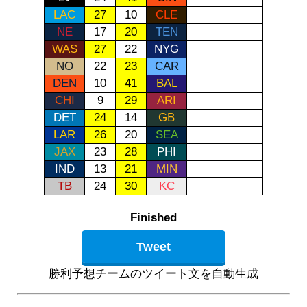
LAC
27
10
CLE
NE
17
20
TEN
WAS
27
22
NYG
NO
22
23
CAR
DEN
10
41
BAL
CHI
9
29
ARI
DET
24
14
GB
LAR
26
20
SEA
JAX
23
28
PHI
IND
13
21
MIN
TB
24
30
KC
Finished
Tweet
勝利予想チームのツイート文を自動生成