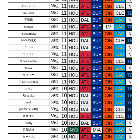
11
38位
HOU
ATL
BUF
CIN
CLE
NE
すてぃーる
11
38位
HOU
ATL
BUF
CIN
CLE
TEN
Go!Birds
11
38位
HOU
DAL
BUF
CIN
LAC
NE
不識庵
11
38位
HOU
ATL
BUF
LV
LAC
TEN
Mpagu
11
38位
HOU
ATL
BUF
CIN
LAC
NE
isseymiura
11
38位
HOU
DAL
BUF
CIN
CLE
TEN
MVPの補欠
11
38位
HOU
DAL
BUF
CIN
LAC
NE
ユーベ
11
38位
HOU
ATL
BUF
CIN
LAC
NE
トワイライト
11
38位
HOU
ATL
BUF
CIN
CLE
TEN
S.Blackadder
11
38位
HOU
ATL
BUF
CIN
LAC
NE
Miwa
11
38位
HOU
ATL
BUF
CIN
LAC
TEN
うっちー
11
38位
HOU
ATL
BUF
CIN
LAC
NE
[F13FD0C569]
10
69位
HOU
ATL
BUF
CIN
LAC
TEN
いわし
10
69位
HOU
DAL
BUF
CIN
LAC
TEN
Ryusuke
10
69位
HOU
DAL
BUF
CIN
LAC
TEN
mal
10
69位
HOU
DAL
BUF
CIN
CLE
TEN
[6726C7174B]
10
69位
HOU
ATL
BUF
CIN
CLE
TEN
後悔けん
10
69位
HOU
DAL
BUF
CIN
LAC
NE
Chitty
10
69位
NYJ
ATL
MIA
CIN
LAC
NE
佐賀聡裕
10
69位
HOU
ATL
BUF
CIN
LAC
NE
たーくん