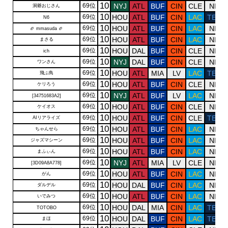
10
69位
NYJ
ATL
BUF
CIN
CLE
NE
洞爺おじさん
10
69位
HOU
ATL
BUF
CIN
LAC
TEN
N6
10
69位
HOU
ATL
BUF
CIN
LAC
NE
🏈 mmasuda 🏈
10
69位
HOU
ATL
BUF
CIN
LAC
NE
まさる
10
69位
HOU
DAL
BUF
CIN
CLE
NE
ich
10
69位
NYJ
DAL
BUF
CIN
CLE
NE
ワンさん
10
69位
HOU
ATL
MIA
LV
LAC
TEN
飛ぶ鳥
10
69位
HOU
ATL
BUF
CIN
CLE
NE
ケリろう
10
69位
NYJ
ATL
BUF
LV
LAC
NE
[34751683A2]
10
69位
HOU
ATL
BUF
CIN
CLE
NE
ケイオス
10
69位
HOU
ATL
BUF
CIN
CLE
TEN
AIリアライズ
10
69位
HOU
ATL
BUF
CIN
LAC
NE
ちゃんせら
10
69位
HOU
ATL
BUF
CIN
LAC
NE
ジャズマシーン
10
69位
HOU
ATL
BUF
CIN
LAC
NE
まふぃん
10
69位
NYJ
ATL
MIA
LV
CLE
NE
[3D09A8A778]
10
69位
HOU
ATL
BUF
CIN
LAC
NE
がん
10
69位
HOU
DAL
BUF
CIN
LAC
NE
ダルデル
10
69位
HOU
ATL
BUF
CIN
LAC
NE
いでみつ
10
69位
HOU
DAL
MIA
CIN
LAC
TEN
TOTOBO
10
69位
HOU
DAL
BUF
CIN
LAC
TEN
まほ