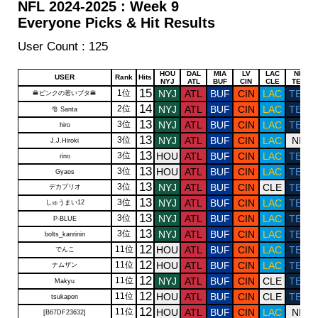
NFL 2024-2025 : Week 9
Everyone Picks & Hit Results
User Count : 125
Draw
Draw
Draw
Draw
Draw
Draw
HOU
DAL
MIA
LV
LAC
NE
USER
Rank
Hits
NYJ
ATL
BUF
CIN
CLE
TEN
15
1位
NYJ
ATL
BUF
CIN
LAC
TEN
🍔ピンクの若いブタ🍔
14
2位
NYJ
ATL
BUF
CIN
LAC
TEN
🎅 Santa
13
3位
NYJ
ATL
BUF
CIN
LAC
TEN
hiro
13
3位
NYJ
ATL
BUF
CIN
LAC
NE
J.J.Hiroki
13
3位
HOU
ATL
BUF
CIN
LAC
TEN
rino
13
3位
HOU
ATL
BUF
CIN
LAC
TEN
Gyaos
13
3位
NYJ
ATL
BUF
CIN
CLE
TEN
デカプリオ
13
3位
NYJ
ATL
BUF
CIN
LAC
TEN
しゅうまい12
13
3位
NYJ
ATL
BUF
CIN
LAC
TEN
P-BLUE
13
3位
NYJ
ATL
BUF
CIN
LAC
TEN
bolts_kanrinin
12
11位
HOU
ATL
BUF
CIN
LAC
TEN
でんこ
12
11位
HOU
ATL
BUF
CIN
LAC
TEN
ナムザン
12
11位
NYJ
ATL
BUF
CIN
CLE
TEN
Makyu
12
11位
HOU
ATL
BUF
CIN
CLE
TEN
tsukapon
12
11位
HOU
ATL
BUF
CIN
LAC
NE
[B67DF23632]