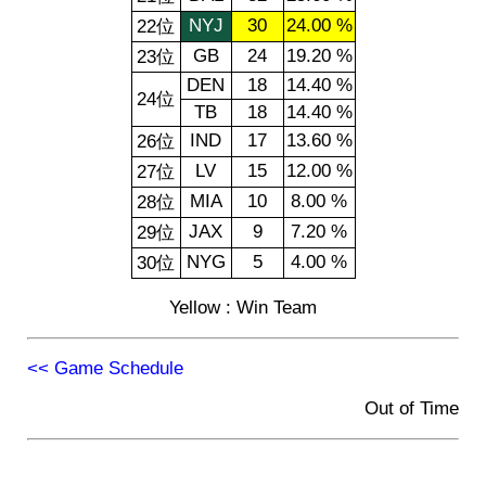
NYJ
30
24.00 %
22位
GB
24
19.20 %
23位
DEN
18
14.40 %
24位
TB
18
14.40 %
IND
17
13.60 %
26位
LV
15
12.00 %
27位
MIA
10
8.00 %
28位
JAX
9
7.20 %
29位
NYG
5
4.00 %
30位
Yellow : Win Team
<< Game Schedule
Out of Time