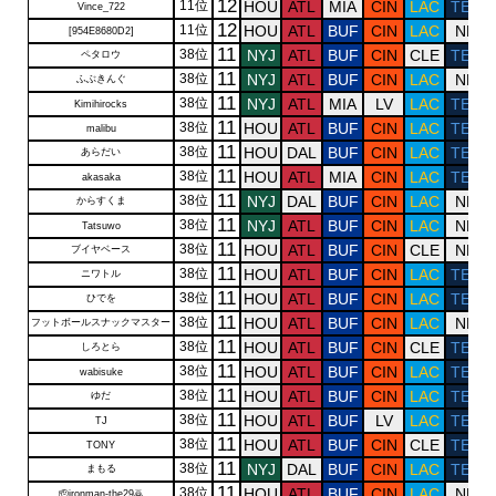
12
11位
HOU
ATL
MIA
CIN
LAC
TEN
Vince_722
12
11位
HOU
ATL
BUF
CIN
LAC
NE
[954E8680D2]
11
38位
NYJ
ATL
BUF
CIN
CLE
TEN
ペタロウ
11
38位
NYJ
ATL
BUF
CIN
LAC
NE
ふぶきんぐ
11
38位
NYJ
ATL
MIA
LV
LAC
TEN
Kimihirocks
11
38位
HOU
ATL
BUF
CIN
LAC
TEN
malibu
11
38位
HOU
DAL
BUF
CIN
LAC
TEN
あらだい
11
38位
HOU
ATL
MIA
CIN
LAC
TEN
akasaka
11
38位
NYJ
DAL
BUF
CIN
LAC
NE
からすくま
11
38位
NYJ
ATL
BUF
CIN
LAC
NE
Tatsuwo
11
38位
HOU
ATL
BUF
CIN
CLE
NE
ブイヤベース
11
38位
HOU
ATL
BUF
CIN
LAC
TEN
ニワトル
11
38位
HOU
ATL
BUF
CIN
LAC
TEN
ひでを
11
38位
HOU
ATL
BUF
CIN
LAC
NE
フットボールスナックマスター
11
38位
HOU
ATL
BUF
CIN
CLE
TEN
しろとら
11
38位
HOU
ATL
BUF
CIN
LAC
TEN
wabisuke
11
38位
HOU
ATL
BUF
CIN
LAC
TEN
ゆだ
11
38位
HOU
ATL
BUF
LV
LAC
TEN
TJ
11
38位
HOU
ATL
BUF
CIN
CLE
TEN
TONY
11
38位
NYJ
DAL
BUF
CIN
LAC
TEN
まもる
11
38位
HOU
ATL
BUF
CIN
LAC
NE
🫡ironman-the29🙇