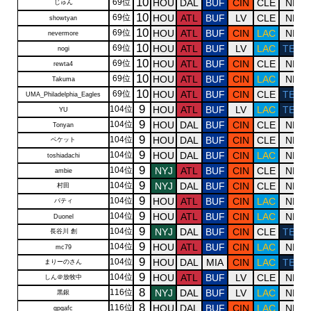
10
69位
HOU
DAL
BUF
CIN
CLE
NE
じゅん
10
69位
HOU
ATL
BUF
LV
CLE
NE
showtyan
10
69位
HOU
ATL
BUF
CIN
LAC
NE
nevermore
10
69位
HOU
ATL
BUF
LV
LAC
TEN
nogi
10
69位
HOU
ATL
BUF
CIN
CLE
NE
rewta4
10
69位
HOU
ATL
BUF
CIN
LAC
NE
Takuma
10
69位
HOU
ATL
BUF
CIN
CLE
TEN
UMA_Philadelphia_Eagles
9
104位
HOU
ATL
BUF
LV
LAC
TEN
YU
9
104位
HOU
DAL
BUF
CIN
CLE
NE
Tonyan
9
104位
HOU
DAL
BUF
CIN
CLE
NE
ベケット
9
104位
HOU
DAL
BUF
CIN
LAC
NE
toshiadachi
9
104位
NYJ
ATL
BUF
CIN
CLE
NE
ambie
9
104位
NYJ
DAL
BUF
CIN
CLE
NE
村田
9
104位
HOU
ATL
BUF
CIN
LAC
NE
バティ
9
104位
HOU
ATL
BUF
CIN
LAC
NE
Duonel
9
104位
NYJ
DAL
BUF
CIN
CLE
TEN
長谷川 創
9
104位
HOU
ATL
BUF
CIN
LAC
NE
mc79
9
104位
HOU
DAL
MIA
CIN
LAC
TEN
まりーのさん
9
104位
HOU
ATL
BUF
LV
CLE
NE
しん＠放牧中
8
116位
NYJ
DAL
BUF
LV
LAC
NE
黒銀
8
116位
HOU
DAL
BUF
CIN
LAC
NE
gpgafc