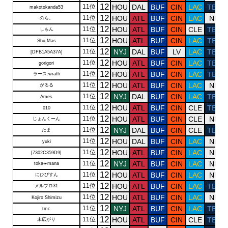
12
11位
HOU
DAL
BUF
CIN
LAC
TEN
makotokanda53
12
11位
HOU
ATL
BUF
CIN
LAC
NE
のら。
12
11位
HOU
ATL
BUF
CIN
CLE
TEN
しもん
12
11位
HOU
ATL
BUF
CIN
LAC
TEN
Shu Mas
12
11位
NYJ
DAL
BUF
LV
LAC
TEN
[DFB1A5A37A]
12
11位
HOU
ATL
BUF
CIN
LAC
TEN
gorigori
12
11位
HOU
ATL
BUF
CIN
LAC
TEN
ラース:wrath
12
11位
HOU
ATL
BUF
CIN
LAC
NE
がるる
12
11位
NYJ
DAL
BUF
CIN
LAC
TEN
Ames
12
11位
HOU
ATL
BUF
CIN
CLE
TEN
010
12
11位
HOU
ATL
BUF
CIN
CLE
NE
じょんくーん
12
11位
NYJ
DAL
BUF
CIN
CLE
TEN
たま
12
11位
HOU
DAL
BUF
CIN
LAC
NE
yuki
12
11位
HOU
ATL
BUF
CIN
LAC
NE
[7302C359D9]
12
11位
NYJ
ATL
BUF
CIN
LAC
NE
toka☀️mana
12
11位
HOU
ATL
BUF
CIN
LAC
NE
にひびすん
12
11位
HOU
ATL
BUF
CIN
LAC
TEN
メルブロ31
12
11位
HOU
ATL
BUF
CIN
LAC
NE
Kojiro Shimizu
12
11位
NYJ
ATL
BUF
CIN
LAC
TEN
tmc
12
11位
HOU
ATL
BUF
CIN
CLE
TEN
末広がり