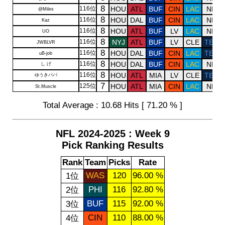
8
116位
HOU
ATL
BUF
CIN
LAC
NE
@Miles
8
116位
HOU
DAL
BUF
CIN
LAC
NE
Kaz
8
116位
HOU
ATL
BUF
LV
LAC
NE
UO
8
116位
NYJ
ATL
BUF
LV
CLE
TEN
JWBLVR
8
116位
HOU
DAL
BUF
CIN
LAC
TEN
uB-job
8
116位
HOU
DAL
BUF
CIN
LAC
NE
し げ
8
116位
HOU
ATL
MIA
LV
CLE
TEN
ゆうきパパ
7
125位
HOU
ATL
MIA
CIN
LAC
NE
St.Muscle
Total Average : 10.68 Hits [ 71.20 % ]
NFL 2024-2025 : Week 9
Pick Ranking Results
Rank
Team
Picks
Rate
WAS
120
96.00 %
1位
PHI
116
92.80 %
2位
BUF
115
92.00 %
3位
CIN
110
88.00 %
4位