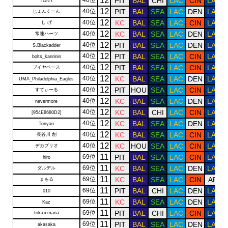
12
40位
PIT
BAL
CHI
LAC
CIN
LAR
TONY
12
40位
PIT
BAL
SEA
LAC
DEN
LAR
じょんくーん
12
40位
KC
BAL
SEA
LAC
CIN
LAR
し げ
12
40位
KC
BAL
SEA
LAC
DEN
LAR
常連ハーツ
12
40位
PIT
BAL
SEA
LAC
DEN
LAR
S.Blackadder
12
40位
PIT
BAL
SEA
LAC
CIN
LAR
bolts_kanrinin
12
40位
PIT
BAL
SEA
LAC
CIN
LAR
ブイヤベース
12
40位
KC
BAL
SEA
LAC
DEN
LAR
UMA_Philadelphia_Eagles
12
40位
PIT
HOU
SEA
LAC
CIN
LAR
すてぃーる
12
40位
KC
BAL
SEA
LAC
DEN
LAR
nevermore
12
40位
KC
BAL
CHI
LAC
CIN
LAR
[954E8680D2]
12
40位
KC
BAL
SEA
LAC
DEN
LAR
Tonyan
12
40位
KC
BAL
SEA
LAC
CIN
LAR
長谷川 創
12
40位
KC
HOU
SEA
LAC
CIN
LAR
デカプリオ
11
69位
PIT
BAL
SEA
LAC
CIN
LAR
hiro
11
69位
KC
BAL
SEA
LAC
DEN
LAR
ダルデル
11
69位
KC
BAL
SEA
LAC
CIN
ARI
まもる
11
69位
PIT
BAL
CHI
LAC
DEN
LAR
010
11
69位
KC
BAL
SEA
LAC
DEN
LAR
Kaz
11
69位
PIT
BAL
CHI
LAC
CIN
LAR
toka☀️mana
11
69位
PIT
BAL
SEA
LAC
DEN
LAR
akasaka