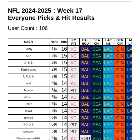
NFL 2024-2025 : Week 17
Everyone Picks & Hit Results
User Count : 106
Draw
Draw
Draw
Draw
Draw
Draw
KC
BAL
SEA
LAC
DEN
ARI
USER
Rank
Hits
PIT
HOU
CHI
NE
CIN
LAR
16
1位
KC
BAL
SEA
LAC
CIN
LAR
Chitty
15
2位
KC
BAL
SEA
LAC
CIN
LAR
UO
15
2位
KC
BAL
SEA
LAC
CIN
LAR
がるる
15
2位
KC
BAL
SEA
LAC
CIN
LAR
Kimihirocks
15
2位
KC
BAL
SEA
LAC
CIN
LAR
しろとら
14
6位
KC
BAL
SEA
LAC
CIN
LAR
mal
14
6位
PIT
BAL
SEA
LAC
CIN
LAR
Mpagu
14
6位
KC
BAL
SEA
LAC
CIN
LAR
のら。
14
6位
KC
BAL
SEA
LAC
CIN
LAR
Tomo
14
6位
KC
BAL
SEA
LAC
CIN
LAR
Miwa
14
6位
KC
BAL
SEA
LAC
CIN
LAR
rewta4
14
6位
PIT
BAL
SEA
LAC
CIN
LAR
ベケット
14
6位
PIT
BAL
SEA
LAC
CIN
LAR
tsukapon
14
6位
KC
HOU
SEA
LAC
CIN
LAR
🫡ironman-the29🙇