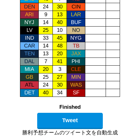
DEN
24
30
CIN
ARI
9
13
LAR
NYJ
14
40
BUF
LV
25
10
NO
IND
33
45
NYG
CAR
14
48
TB
TEN
13
20
JAX
DAL
7
41
PHI
MIA
20
3
CLE
GB
25
27
MIN
ATL
24
30
WAS
DET
40
34
SF
Finished
Tweet
勝利予想チームのツイート文を自動生成