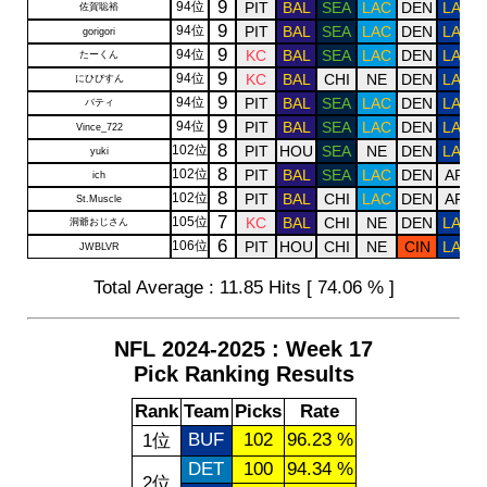
9
94位
PIT
BAL
SEA
LAC
DEN
LAR
佐賀聡裕
9
94位
PIT
BAL
SEA
LAC
DEN
LAR
gorigori
9
94位
KC
BAL
SEA
LAC
DEN
LAR
たーくん
9
94位
KC
BAL
CHI
NE
DEN
LAR
にひびすん
9
94位
PIT
BAL
SEA
LAC
DEN
LAR
バティ
9
94位
PIT
BAL
SEA
LAC
DEN
LAR
Vince_722
8
102位
PIT
HOU
SEA
NE
DEN
LAR
yuki
8
102位
PIT
BAL
SEA
LAC
DEN
ARI
ich
8
102位
PIT
BAL
CHI
LAC
DEN
ARI
St.Muscle
7
105位
KC
BAL
CHI
NE
DEN
LAR
洞爺おじさん
6
106位
PIT
HOU
CHI
NE
CIN
LAR
JWBLVR
Total Average : 11.85 Hits [ 74.06 % ]
NFL 2024-2025 : Week 17
Pick Ranking Results
Rank
Team
Picks
Rate
BUF
102
96.23 %
1位
DET
100
94.34 %
2位