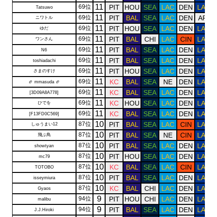
11
69位
PIT
HOU
SEA
LAC
DEN
LAR
Tatsuwo
11
69位
PIT
BAL
SEA
LAC
DEN
ARI
ニワトル
11
69位
PIT
HOU
SEA
LAC
DEN
LAR
ゆだ
11
69位
PIT
BAL
CHI
LAC
CIN
LAR
ワンさん
11
69位
PIT
BAL
SEA
LAC
DEN
LAR
N6
11
69位
PIT
BAL
SEA
LAC
DEN
LAR
toshiadachi
11
69位
PIT
HOU
SEA
LAC
DEN
LAR
さまのすけ
11
69位
KC
BAL
SEA
NE
DEN
LAR
🏈 mmasuda 🏈
11
69位
KC
BAL
SEA
LAC
DEN
LAR
[3D09A8A778]
11
69位
KC
HOU
SEA
LAC
DEN
LAR
ひでを
11
69位
KC
BAL
SEA
LAC
DEN
LAR
[F13FD0C569]
10
87位
PIT
BAL
SEA
LAC
CIN
LAR
しゅうまい12
10
87位
PIT
BAL
SEA
NE
CIN
LAR
飛ぶ鳥
10
87位
PIT
BAL
SEA
LAC
DEN
LAR
showtyan
10
87位
PIT
HOU
SEA
LAC
DEN
LAR
mc79
10
87位
KC
BAL
SEA
LAC
CIN
LAR
TOTOBO
10
87位
PIT
BAL
SEA
LAC
DEN
LAR
isseymiura
10
87位
KC
BAL
CHI
LAC
DEN
LAR
Gyaos
9
94位
PIT
HOU
CHI
LAC
DEN
LAR
malibu
9
94位
PIT
BAL
SEA
LAC
DEN
LAR
J.J.Hiroki