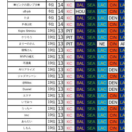
14
6位
KC
BAL
SEA
LAC
CIN
LAR
🍔ピンクの若いブタ🍔
14
6位
KC
HOU
SEA
LAC
CIN
LAR
uB-job
14
6位
KC
BAL
SEA
LAC
DEN
LAR
たま
14
6位
KC
BAL
SEA
LAC
CIN
LAR
P-BLUE
13
19位
PIT
BAL
SEA
LAC
CIN
LAR
Kojiro Shimizu
13
19位
PIT
BAL
SEA
LAC
CIN
LAR
ケリろう
13
19位
PIT
BAL
SEA
NE
CIN
ARI
まりーのさん
13
19位
KC
BAL
SEA
LAC
CIN
LAR
後悔けん
13
19位
KC
BAL
SEA
LAC
CIN
LAR
MVPの補欠
13
19位
KC
BAL
SEA
LAC
CIN
LAR
不識庵
13
19位
KC
BAL
SEA
LAC
DEN
LAR
AIリアライズ
13
19位
KC
BAL
SEA
LAC
CIN
LAR
ジャズマシーン
13
19位
KC
BAL
SEA
LAC
DEN
LAR
@Miles
13
19位
KC
BAL
SEA
LAC
DEN
LAR
Duonel
13
19位
KC
BAL
SEA
LAC
CIN
LAR
エスマ
13
19位
KC
BAL
SEA
LAC
DEN
LAR
いでみつ
13
19位
KC
BAL
SEA
LAC
CIN
LAR
うっちー
13
19位
KC
BAL
SEA
LAC
CIN
LAR
tmc
13
19位
KC
BAL
SEA
LAC
CIN
LAR
あらだい
13
19位
KC
BAL
SEA
LAC
CIN
LAR
しもん