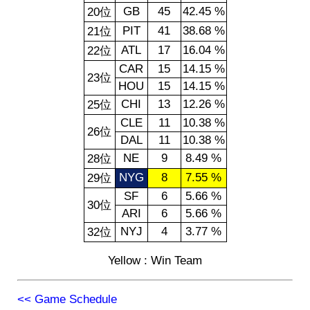
GB
45
42.45 %
20位
PIT
41
38.68 %
21位
ATL
17
16.04 %
22位
CAR
15
14.15 %
23位
HOU
15
14.15 %
CHI
13
12.26 %
25位
CLE
11
10.38 %
26位
DAL
11
10.38 %
NE
9
8.49 %
28位
NYG
8
7.55 %
29位
SF
6
5.66 %
30位
ARI
6
5.66 %
NYJ
4
3.77 %
32位
Yellow : Win Team
<< Game Schedule