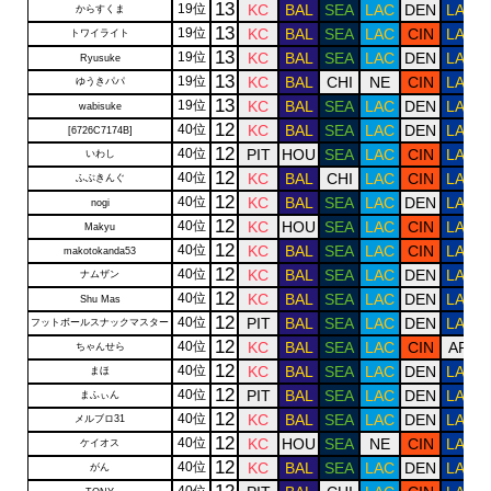
13
19位
KC
BAL
SEA
LAC
DEN
LAR
からすくま
13
19位
KC
BAL
SEA
LAC
CIN
LAR
トワイライト
13
19位
KC
BAL
SEA
LAC
DEN
LAR
Ryusuke
13
19位
KC
BAL
CHI
NE
CIN
LAR
ゆうきパパ
13
19位
KC
BAL
SEA
LAC
DEN
LAR
wabisuke
12
40位
KC
BAL
SEA
LAC
DEN
LAR
[6726C7174B]
12
40位
PIT
HOU
SEA
LAC
CIN
LAR
いわし
12
40位
KC
BAL
CHI
LAC
CIN
LAR
ふぶきんぐ
12
40位
KC
BAL
SEA
LAC
DEN
LAR
nogi
12
40位
KC
HOU
SEA
LAC
CIN
LAR
Makyu
12
40位
KC
BAL
SEA
LAC
CIN
LAR
makotokanda53
12
40位
KC
BAL
SEA
LAC
DEN
LAR
ナムザン
12
40位
KC
BAL
SEA
LAC
DEN
LAR
Shu Mas
12
40位
PIT
BAL
SEA
LAC
DEN
LAR
フットボールスナックマスター
12
40位
KC
BAL
SEA
LAC
CIN
ARI
ちゃんせら
12
40位
KC
BAL
SEA
LAC
DEN
LAR
まほ
12
40位
PIT
BAL
SEA
LAC
DEN
LAR
まふぃん
12
40位
KC
BAL
SEA
LAC
DEN
LAR
メルブロ31
12
40位
KC
HOU
SEA
NE
CIN
LAR
ケイオス
12
40位
KC
BAL
SEA
LAC
DEN
LAR
がん