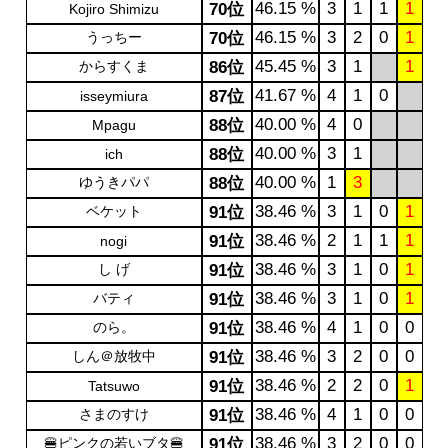
46.15 %
3
1
1
1
70位
Kojiro Shimizu
46.15 %
3
2
0
1
うっちー
70位
45.45 %
3
1
1
からすくま
86位
41.67 %
4
1
0
87位
isseymiura
40.00 %
4
0
88位
Mpagu
40.00 %
3
1
88位
ich
40.00 %
1
3
ゆうきパパ
88位
38.46 %
3
1
0
1
ベケット
91位
38.46 %
2
1
1
1
91位
nogi
38.46 %
3
1
0
1
し げ
91位
38.46 %
3
1
0
1
バティ
91位
38.46 %
4
1
0
0
のら。
91位
38.46 %
3
2
0
0
しん＠放牧中
91位
38.46 %
2
2
0
1
91位
Tatsuwo
38.46 %
4
1
0
0
さまのすけ
91位
38.46 %
3
2
0
0
🍔ピンクの若いブタ🍔
91位