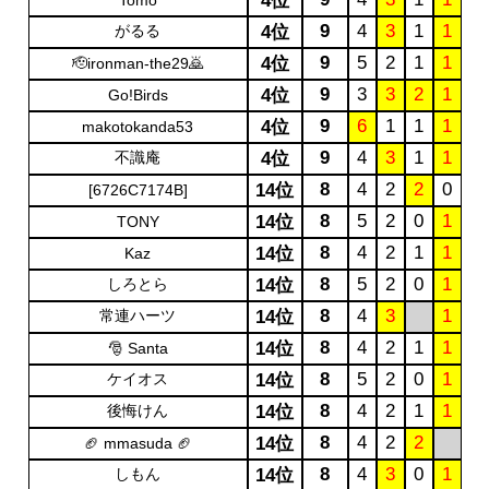
4位
Tomo
9
4
3
1
1
がるる
4位
9
5
2
1
1
4位
🫡ironman-the29🙇
9
3
3
2
1
4位
Go!Birds
9
6
1
1
1
4位
makotokanda53
9
4
3
1
1
不識庵
4位
8
4
2
2
0
14位
[6726C7174B]
8
5
2
0
1
14位
TONY
8
4
2
1
1
14位
Kaz
8
5
2
0
1
しろとら
14位
8
4
3
1
常連ハーツ
14位
8
4
2
1
1
14位
🎅 Santa
8
5
2
0
1
ケイオス
14位
8
4
2
1
1
後悔けん
14位
8
4
2
2
14位
🏈 mmasuda 🏈
8
4
3
0
1
しもん
14位