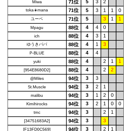
5
3
2
71位
Miwa
toka☀️mana
71位
5
3
1
1
0
5
3
1
1
ユーベ
71位
4
4
0
88位
Mpagu
4
3
1
88位
ich
4
1
3
ゆうきパパ
88位
4
4
88位
P-BLUE
4
2
1
1
88位
yuki
4
2
2
88位
[954E8680D2]
3
3
94位
@Miles
3
2
1
94位
St.Muscle
3
1
2
0
94位
malibu
3
2
1
0
0
94位
Kimihirocks
3
2
1
94位
tmc
3
3
94位
[34751683A2]
3
2
1
94位
[F13FD0C569]