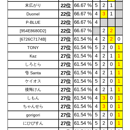
66.67 %
5
2
1
末広がり
22位
66.67 %
4
3
1
22位
Duonel
66.67 %
4
22位
P-BLUE
66.67 %
2
2
22位
[954E8680D2]
61.54 %
4
2
2
0
27位
[6726C7174B]
61.54 %
5
2
0
1
27位
TONY
61.54 %
4
2
1
1
27位
Kaz
61.54 %
5
2
0
1
しろとら
27位
61.54 %
4
2
1
1
27位
🎅 Santa
61.54 %
5
2
0
1
ケイオス
27位
61.54 %
4
2
1
1
後悔けん
27位
61.54 %
4
3
0
1
しもん
27位
61.54 %
4
3
0
1
ちゃんせら
27位
61.54 %
5
2
0
1
27位
gorigori
61.54 %
5
2
0
1
にひびすん
27位