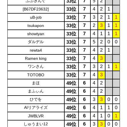
7
5
2
ふぶきんぐ
33位
7
4
2
1
33位
[B67DF23632]
7
3
2
1
1
33位
uB-job
7
2
3
1
1
33位
tsukapon
7
4
1
1
1
33位
showtyan
7
5
2
0
0
ダルデル
33位
7
4
2
1
33位
rewta4
7
4
3
33位
Ramen king
7
3
2
1
1
ワンさん
33位
7
4
3
33位
TOTOBO
6
4
2
まほ
49位
6
4
2
まふぃん
49位
6
3
3
0
0
ひでを
49位
6
4
1
1
0
AIリアライズ
49位
6
4
1
0
1
49位
JWBLVR
6
3
3
0
0
しゅうまい12
49位