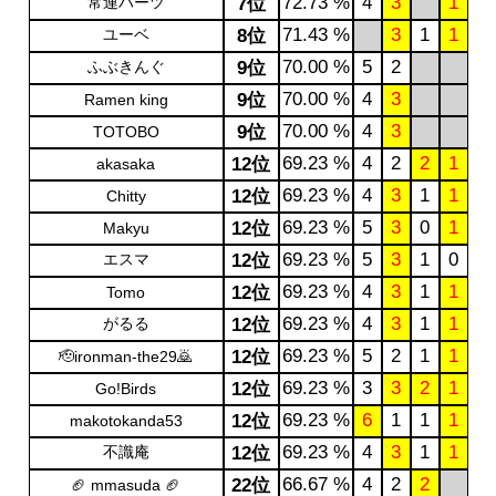
72.73 %
4
3
1
常連ハーツ
7位
71.43 %
3
1
1
ユーベ
8位
70.00 %
5
2
ふぶきんぐ
9位
70.00 %
4
3
9位
Ramen king
70.00 %
4
3
9位
TOTOBO
69.23 %
4
2
2
1
12位
akasaka
69.23 %
4
3
1
1
12位
Chitty
69.23 %
5
3
0
1
12位
Makyu
69.23 %
5
3
1
0
エスマ
12位
69.23 %
4
3
1
1
12位
Tomo
69.23 %
4
3
1
1
がるる
12位
69.23 %
5
2
1
1
12位
🫡ironman-the29🙇
69.23 %
3
3
2
1
12位
Go!Birds
69.23 %
6
1
1
1
12位
makotokanda53
69.23 %
4
3
1
1
不識庵
12位
66.67 %
4
2
2
22位
🏈 mmasuda 🏈