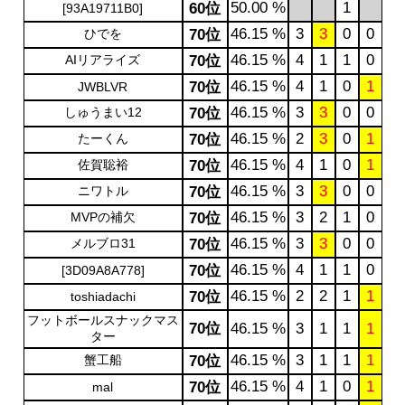
50.00 %
1
60位
[93A19711B0]
46.15 %
3
3
0
0
ひでを
70位
46.15 %
4
1
1
0
AIリアライズ
70位
46.15 %
4
1
0
1
70位
JWBLVR
46.15 %
3
3
0
0
しゅうまい12
70位
46.15 %
2
3
0
1
たーくん
70位
46.15 %
4
1
0
1
佐賀聡裕
70位
46.15 %
3
3
0
0
ニワトル
70位
46.15 %
3
2
1
0
MVPの補欠
70位
46.15 %
3
3
0
0
メルブロ31
70位
46.15 %
4
1
1
0
70位
[3D09A8A778]
46.15 %
2
2
1
1
70位
toshiadachi
フットボールスナックマス
70位
46.15 %
3
1
1
1
ター
46.15 %
3
1
1
1
蟹工船
70位
46.15 %
4
1
0
1
70位
mal