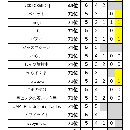
6
4
2
49位
[7302C359D9]
5
3
1
0
1
ベケット
71位
5
2
1
1
1
71位
nogi
5
3
1
0
1
し げ
71位
5
3
1
0
1
バティ
71位
5
5
ジャズマシーン
71位
5
4
1
0
0
のら。
71位
5
3
2
0
0
しん＠放牧中
71位
5
3
1
1
からすくま
71位
5
2
2
0
1
71位
Tatsuwo
5
4
1
0
0
さまのすけ
71位
5
3
2
0
0
🍔ピンクの若いブタ🍔
71位
5
5
71位
UMA_Philadelphia_Eagles
5
4
1
トワイライト
71位
5
4
1
0
71位
isseymiura