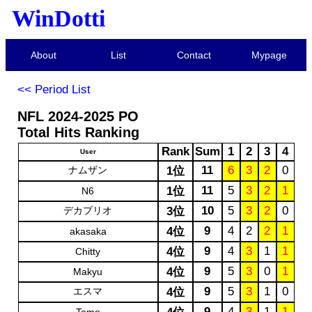
WinDotti
About
List
Contact
Mypage
<< Period List
NFL 2024-2025 PO
Total Hits Ranking
Rank
Sum
1
2
3
4
User
11
6
3
2
0
ナムザン
1位
11
5
3
2
1
1位
N6
10
5
3
2
0
デカプリオ
3位
9
4
2
2
1
4位
akasaka
9
4
3
1
1
4位
Chitty
9
5
3
0
1
4位
Makyu
9
5
3
1
0
エスマ
4位
9
4
3
1
1