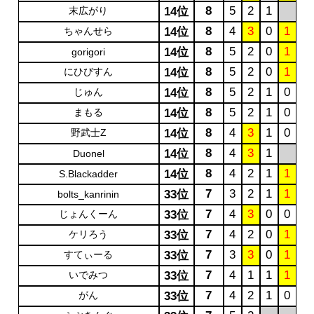
8
5
2
1
末広がり
14位
8
4
3
0
1
ちゃんせら
14位
8
5
2
0
1
14位
gorigori
8
5
2
0
1
にひびすん
14位
8
5
2
1
0
じゅん
14位
8
5
2
1
0
まもる
14位
8
4
3
1
0
野武士Z
14位
8
4
3
1
14位
Duonel
8
4
2
1
1
14位
S.Blackadder
7
3
2
1
1
33位
bolts_kanrinin
7
4
3
0
0
じょんくーん
33位
7
4
2
0
1
ケリろう
33位
7
3
3
0
1
すてぃーる
33位
7
4
1
1
1
いでみつ
33位
7
4
2
1
0
がん
33位