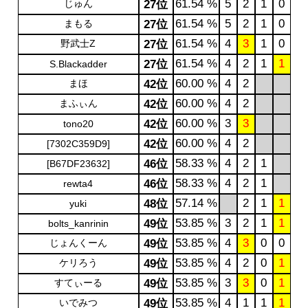
61.54 %
5
2
1
0
じゅん
27位
61.54 %
5
2
1
0
まもる
27位
61.54 %
4
3
1
0
野武士Z
27位
61.54 %
4
2
1
1
27位
S.Blackadder
60.00 %
4
2
まほ
42位
60.00 %
4
2
まふぃん
42位
60.00 %
3
3
42位
tono20
60.00 %
4
2
42位
[7302C359D9]
58.33 %
4
2
1
46位
[B67DF23632]
58.33 %
4
2
1
46位
rewta4
57.14 %
2
1
1
48位
yuki
53.85 %
3
2
1
1
49位
bolts_kanrinin
53.85 %
4
3
0
0
じょんくーん
49位
53.85 %
4
2
0
1
ケリろう
49位
53.85 %
3
3
0
1
すてぃーる
49位
53.85 %
4
1
1
1
いでみつ
49位