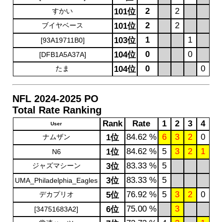
2
2
すかい
101位
2
2
ブイヤベース
101位
1
1
103位
[93A19711B0]
0
0
104位
[DFB1A5A37A]
0
0
たま
104位
NFL 2024-2025 PO
Total Rate Ranking
Rank
Rate
1
2
3
4
User
84.62 %
6
3
2
0
ナムザン
1位
84.62 %
5
3
2
1
1位
N6
83.33 %
5
ジャズマシーン
3位
83.33 %
5
3位
UMA_Philadelphia_Eagles
76.92 %
5
3
2
0
デカプリオ
5位
75.00 %
3
6位
[34751683A2]