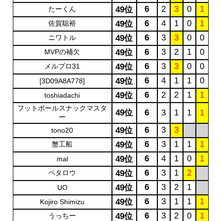
6
2
3
0
1
たーくん
49位
6
4
1
0
1
佐賀聡裕
49位
6
3
3
0
0
ニワトル
49位
6
3
2
1
0
MVPの補欠
49位
6
3
3
0
0
メルブロ31
49位
6
4
1
1
0
49位
[3D09A8A778]
6
2
2
1
1
49位
toshiadachi
フットボールスナックマスタ
49位
6
3
1
1
1
ー
6
3
3
49位
tono20
6
3
1
1
1
蟹工船
49位
6
4
1
0
1
49位
mal
6
3
1
2
ペタロウ
49位
6
3
2
1
49位
UO
6
3
1
1
1
49位
Kojiro Shimizu
6
3
2
0
1
うっちー
49位