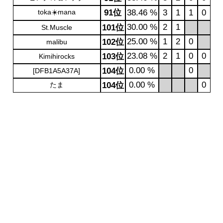
toka☀️mana
91位
38.46 %
3
1
1
0
30.00 %
2
1
101位
St.Muscle
25.00 %
1
2
0
102位
malibu
23.08 %
2
1
0
0
103位
Kimihirocks
0.00 %
0
104位
[DFB1A5A37A]
0.00 %
0
たま
104位